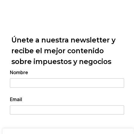
Únete a nuestra newsletter y
recibe el mejor contenido
sobre impuestos y negocios
Nombre
*
E
Email
*
m
a
i
l
N
N
*
o
o
m